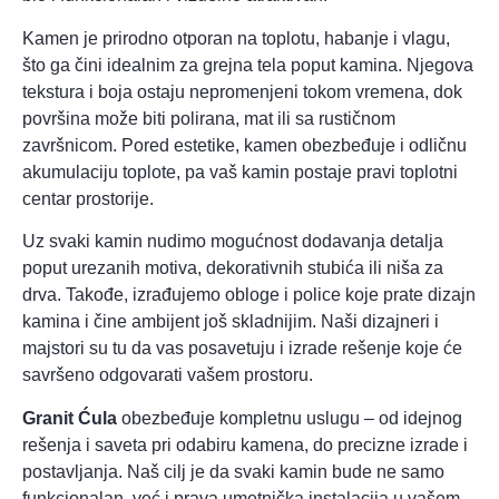
Kamen je prirodno otporan na toplotu, habanje i vlagu,
što ga čini idealnim za grejna tela poput kamina. Njegova
tekstura i boja ostaju nepromenjeni tokom vremena, dok
površina može biti polirana, mat ili sa rustičnom
završnicom. Pored estetike, kamen obezbeđuje i odličnu
akumulaciju toplote, pa vaš kamin postaje pravi toplotni
centar prostorije.
Uz svaki kamin nudimo mogućnost dodavanja detalja
poput urezanih motiva, dekorativnih stubića ili niša za
drva. Takođe, izrađujemo obloge i police koje prate dizajn
kamina i čine ambijent još skladnijim. Naši dizajneri i
majstori su tu da vas posavetuju i izrade rešenje koje će
savršeno odgovarati vašem prostoru.
Granit Ćula
obezbeđuje kompletnu uslugu – od idejnog
rešenja i saveta pri odabiru kamena, do precizne izrade i
postavljanja. Naš cilj je da svaki kamin bude ne samo
funkcionalan, već i prava umetnička instalacija u vašem