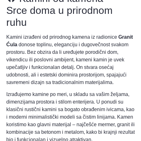
Srce doma u prirodnom
ruhu
Kamini izrađeni od prirodnog kamena iz radionice
Granit
Ćula
donose toplinu, eleganciju i dugovečnost svakom
prostoru. Bez obzira da li uređujete porodični dom,
vikendicu ili poslovni ambijent, kameni kamin je uvek
upečatljiv i funkcionalan detalj. On stvara osećaj
udobnosti, ali i estetski dominira prostorijom, spajajući
savremeni dizajn sa tradicionalnim materijalima.
Izrađujemo kamine po meri, u skladu sa vašim željama,
dimenzijama prostora i stilom enterijera. U ponudi su
klasični rustični kamini sa bogato obrađenim ivicama, kao
i moderni minimalistički modeli sa čistim linijama. Kamen
koristimo kao glavni materijal – najčešće mermer, granit ili
kombinacije sa betonom i metalom, kako bi krajnji rezultat
bio i funkcionalan i vizuelno atraktivan.