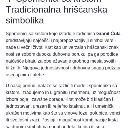
Tradicionalna hrišćanska
simbolika
Spomenici sa krstom koje izrađuje radionica
Granit Ćula
predstavljaju najčešći i najprepoznatljiviji simbol vere i
nade u večni život. Krst kao univerzalan hrišćanski znak
nosi sa sobom duboku duhovnu poruku, pa ga porodice
najčešće biraju za obeležavanje grobnog mesta svojih
bližnjih. Njegova jednostavnost i duhovna snaga pružaju
osećaj mira i utehe.
U našoj ponudi nalaze se različiti modeli spomenika sa
krstom. Izrađujemo ih u granitu i mermeru, uz mogućnost
izbora boja i završne obrade. Krst može biti klasičan i
jednostavan, urezan ili reljefno istaknut, ali i umetnički
ukrašen motivima kao što su vinove loze, golubice, venci
ili svetlosni zraci. Postoji i mogućnost kombinacije krsta
sa drugim simbolima poput anđela, knjiga ili srca.