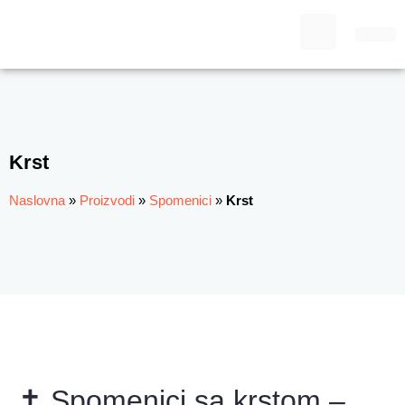
Krst
Naslovna
»
Proizvodi
»
Spomenici
»
Krst
✝️ Spomenici sa krstom –